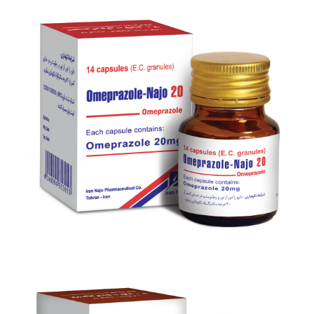
قرص رابپرازول - ناژو 20
بزرگنمایی
توضیحات بیشتر