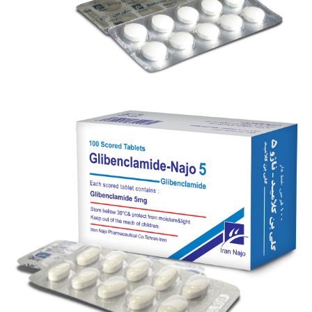
قرص متفورمین - ناژو 500
بزرگنمایی
توضیحات بیشتر