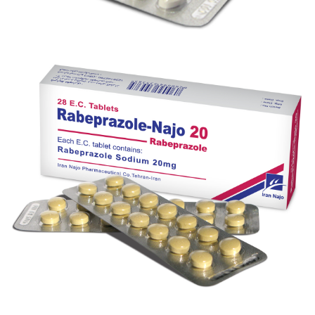
قرص گلی بن کلامید - ناژو 5
بزرگنمایی
توضیحات بیشتر