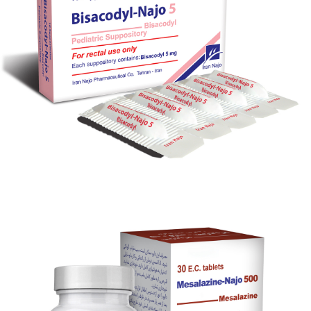
شیاف رکتال بیزاکودیل- ناژو 10
بزرگنمایی
توضیحات بیشتر
شیاف رکتال بیزاکودیل- ناژو 5