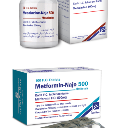
بزرگنمایی
توضیحات بیشتر
قرص مزالازین- ناژو 500
بزرگنمایی
توضیحات بیشتر