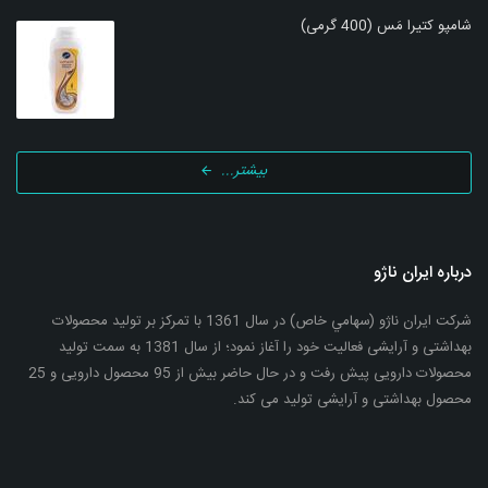
شامپو کتیرا مَس (400 گرمی)
بیشتر...
درباره ایران ناژو
شرکت ایران ناژو (سهامي خاص) در سال 1361 با تمرکز بر تولید محصولات
بهداشتی و آرایشی فعالیت خود را آغاز نمود؛ از سال 1381 به سمت تولید
محصولات دارویی پیش رفت و در حال حاضر بیش از 95 محصول دارویی و 25
محصول بهداشتی و آرایشی تولید می کند.