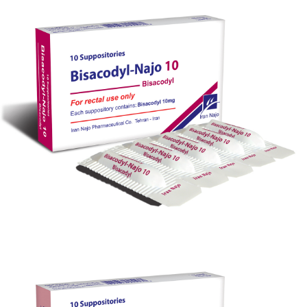
قرص متوژیل 500 (مترونیدازول)
بزرگنمایی
توضیحات بیشتر