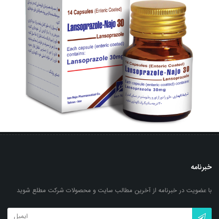
کپسول امپرازول - ناژو 20
بزرگنمایی
توضیحات بیشتر
خبرنامه
با عضویت در خبرنامه از آخرین مطالب سایت و محصولات شرکت مطلع شوید
کپسول لانسوپرازول - ناژو 30