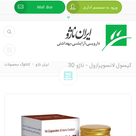
ورود به سیستم اداری
Mail Box
کپسول لانسوپرازول - ناژو 30
ایران ناژو
کاتالوگ محصولات