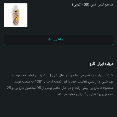
شامپو کتیرا مَس (400 گرمی)
بیشتر...
درباره ایران ناژو
شرکت ایران ناژو (سهامي خاص) در سال 1361 با تمرکز بر تولید محصولات
بهداشتی و آرایشی فعالیت خود را آغاز نمود؛ از سال 1381 به سمت تولید
محصولات دارویی پیش رفت و در حال حاضر بیش از 95 محصول دارویی و 25
محصول بهداشتی و آرایشی تولید می کند.