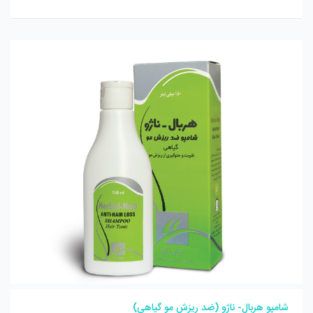
شامپو هربال- ناژو (ضد ریزش مو گیاهی)