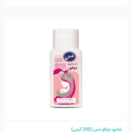
شامپو دوقلو مَس (200 گرمی)