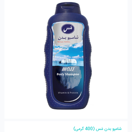
شامپو بدن مَس (400 گرمی)