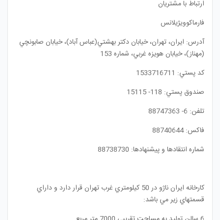
ارتباط با مشتریان
فارماکوویژیلانس
آدرس: ايران، تهران، خيابان دکتر بهشتي(عباس آباد)، خيابان صابونچي
(مهناز)، خيابان هويزه غربي، شماره 153
كد پستي: 1533716711
صندوق پستي: 118- 15115
تلفن: 6- 88747363
فاكس: 88740644
شماره انتقادها و پيشنهادها: 88738730
كارخانه ايران ناژو در 50 كيلومتري غرب تهران قرار دارد و داراي
قسمتهاي زير مي باشد:
6 سالن توليد به مساحت تقريبي 7000 متر مربع