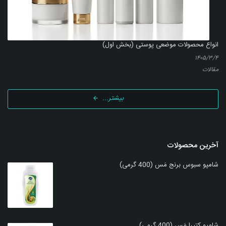
انواع محصولات موضعی پوستی (بخش اول)
۱۴۰۵/۳/۴
مقالات
بیشتر...
آخرین محصولات
شامپو سبوس برنج مَس (400 گرمی)
شامپو کتیرا مَس (400 گرمی)