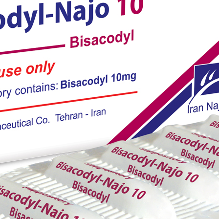
قرص متوژیل 500 (مترونیدازول)
بزرگنمایی
توضیحات بیشتر