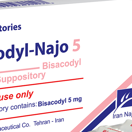
شیاف رکتال بیزاکودیل- ناژو 10
بزرگنمایی
توضیحات بیشتر