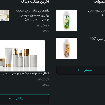
بتامتازون)
حصولات
آخرین مطالب وبلاگ
بیشتر
بزرگنما
س برنج مَس
راهنمایی ساده برای انتخاب
بزرگنمایی
توضیحات بیشتر
بهترین محصول موضعی
پوستی (بخش دوم)
۱۴۰۵/۴/۲۴
مقالات
شامپو کتیرا مَس (400
بیشتر...
انواع محصولات موضعی پوستی (بخش ا
۱۴۰۵/۳/۴
مقالات
بیشتر...