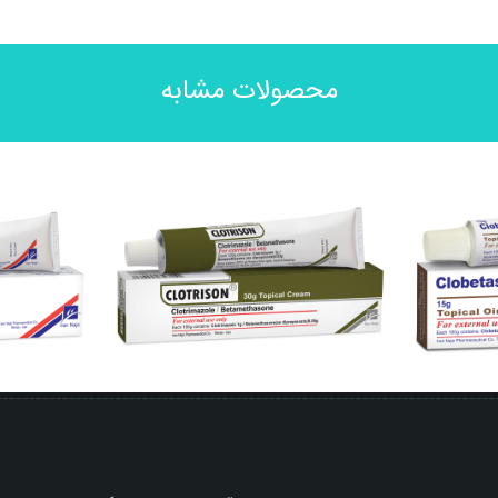
محصولات مشابه
کرم موضعی کلوتریزون® (کلوتریمازول /
0 %
کرم موضعی مو