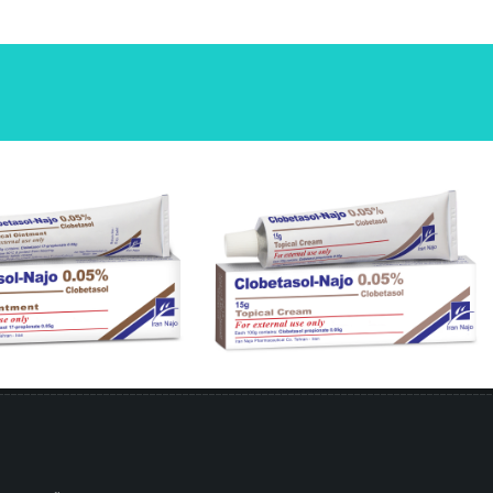
کرم موضعی کلوبتازول- ناژو 0.05 %
پماد موضعی کلوبتازول- ناژو .05