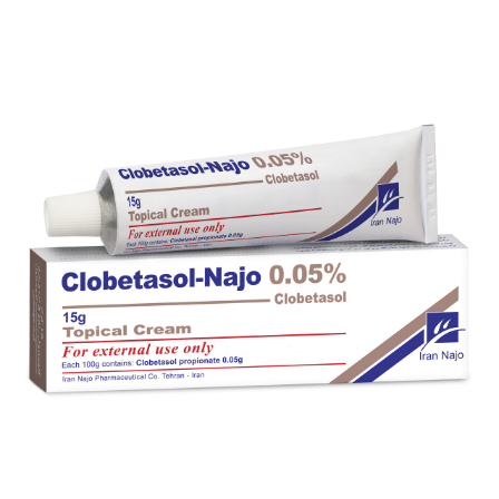
پماد موضعی کلوبتازول- ناژو 0.05 %
بزرگنمایی
توضیحات بیشتر