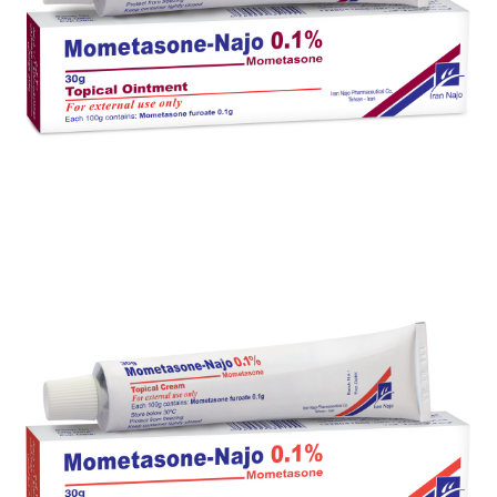
بزرگنمایی
توضیحات بیشتر
پماد موضعی مومتازون- ناژو 0.1 %
بزرگنمایی
توضیحات بیشتر