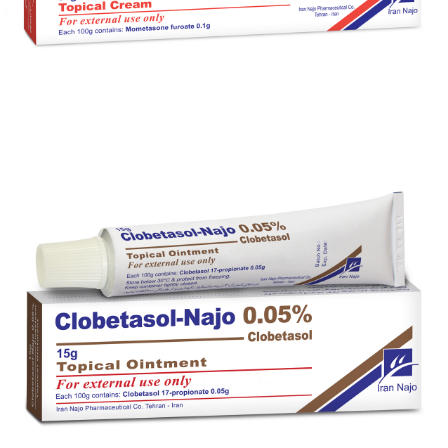
کرم موضعی مومتازون- ناژو 0.1 %
بزرگنمایی
توضیحات بیشتر