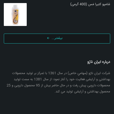
شامپو کتیرا مَس (400 گرمی)
بیشتر...
درباره ایران ناژو
شرکت ایران ناژو (سهامي خاص) در سال 1361 با تمرکز بر تولید محصولات
بهداشتی و آرایشی فعالیت خود را آغاز نمود؛ از سال 1381 به سمت تولید
محصولات دارویی پیش رفت و در حال حاضر بیش از 95 محصول دارویی و 25
محصول بهداشتی و آرایشی تولید می کند.