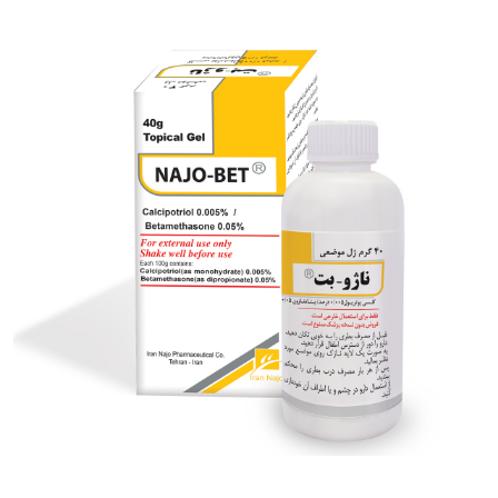
کرم موضعی کورتی مولد® (کلوتریمازول / هیدروکورتیزون)
بزرگنمایی
توضیحات بیشتر