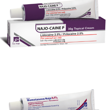
پماد موضعی ناژو- بت ® (کلسی پوتریول / بتامتازون)
بزرگنمایی
توضیحات بیشتر
کرم موضعی ناژو- کایین پی ® (لیدوکایین / پریلوکایین)