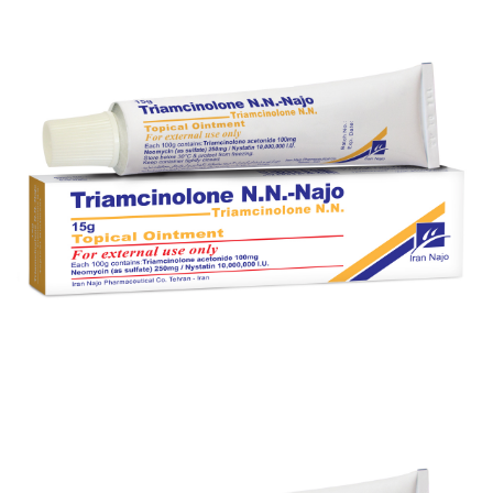
کرم موضعی کلوبتازول- ناژو 0.05 %
بزرگنمایی
توضیحات بیشتر