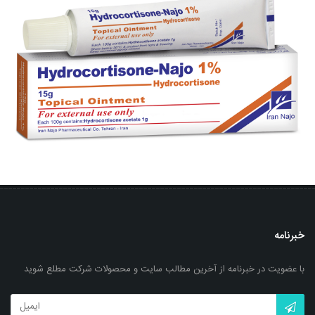
پماد تریامسینولون ان. ان. - ناژو
بزرگنمایی
توضیحات بیشتر
خبرنامه
با عضویت در خبرنامه از آخرین مطالب سایت و محصولات شرکت مطلع شوید
پماد موضعی هیدروکورتیزون- ناژو 1%