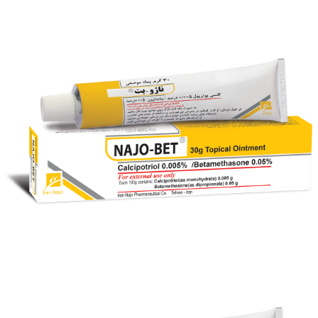
ژل موضعی ناژو- بت ® (کلسی پوتریول / بتامتازون)
بزرگنمایی
توضیحات بیشتر