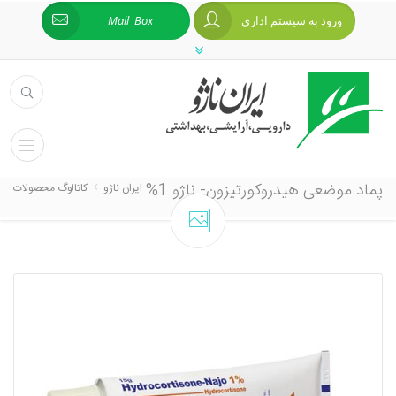
ورود به سیستم اداری
Mail Box
پماد موضعی هیدروکورتیزون- ناژو 1%
ایران ناژو
کاتالوگ محصولات