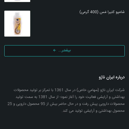
شامپو کتیرا مَس (400 گرمی)
بیشتر...
درباره ایران ناژو
شرکت ایران ناژو (سهامي خاص) در سال 1361 با تمرکز بر تولید محصولات
بهداشتی و آرایشی فعالیت خود را آغاز نمود؛ از سال 1381 به سمت تولید
محصولات دارویی پیش رفت و در حال حاضر بیش از 95 محصول دارویی و 25
محصول بهداشتی و آرایشی تولید می کند.