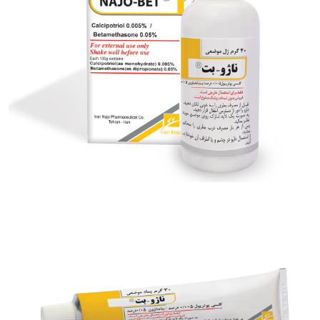
کرم موضعی کورتی مولد® (کلوتریمازول / هیدروکورتیزون)
بزرگنمایی
توضیحات بیشتر
ژل موضعی ناژو- بت ® (کلسی پوتریول / بتامتازون)