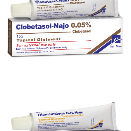
کرم موضعی کلوتریزون® (کلوتریمازول / بتامتازون)
بزرگنمایی
توضیحات بیشتر
پماد موضعی کلوبتازول- ناژو 0.05 %