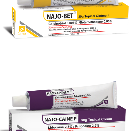
بزرگنمایی
توضیحات بیشتر
پماد موضعی ناژو- بت ® (کلسی پوتریول / بتامتازون)
بزرگنمایی
توضیحات بیشتر