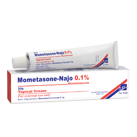
پماد موضعی مومتازون- ناژو 0.1 %
بزرگنمایی
توضیحات بیشتر