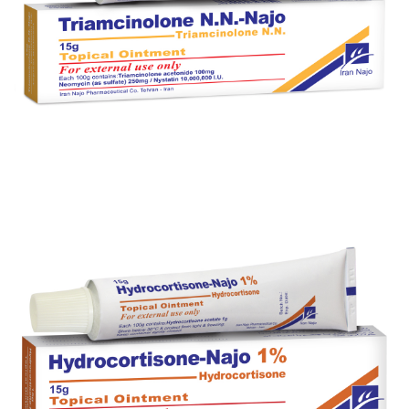
بزرگنمایی
توضیحات بیشتر
پماد تریامسینولون ان. ان. - ناژو
بزرگنمایی
توضیحات بیشتر