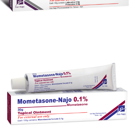
کرم موضعی ناژو- کایین پی ® (لیدوکایین / پریلوکایین)
بزرگنمایی
توضیحات بیشتر