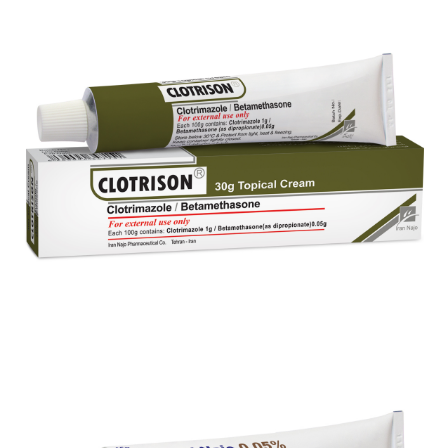
کرم موضعی مومتازون- ناژو 0.1 %
بزرگنمایی
توضیحات بیشتر