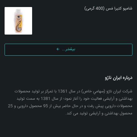
شامپو کتیرا مَس (400 گرمی)
بیشتر...
درباره ایران ناژو
شرکت ایران ناژو (سهامي خاص) در سال 1361 با تمرکز بر تولید محصولات
بهداشتی و آرایشی فعالیت خود را آغاز نمود؛ از سال 1381 به سمت تولید
محصولات دارویی پیش رفت و در حال حاضر بیش از 95 محصول دارویی و 25
محصول بهداشتی و آرایشی تولید می کند.