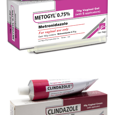
شیاف واژینال کلوژین ® 200 (به زودی ...)
بزرگنمایی
توضیحات بیشتر
ژل واژینال متوژیل® 0.75 % (مترونیدازول)
بزرگنمایی
توضیحات بیشتر