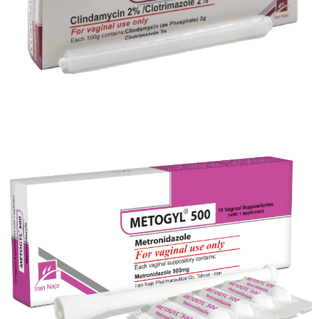
کرم واژینال کلیندازول ® (کلیندامایسین 2% / کلوتریمازول 2%)
بزرگنمایی
توضیحات بیشتر