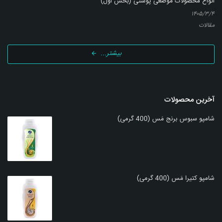
انواع محصولات موضعی پوستی (بخش اول)
۱۴۰۵/۳/۴
مقالات
بیشتر...
آخرین محصولات
شامپو سبوس برنج مَس (400 گرمی)
شامپو کتیرا مَس (400 گرمی)