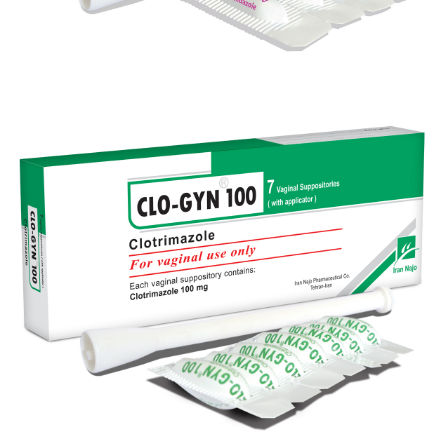
شیاف واژینال متوژیل ® 500 (مترونیدازول)
بزرگنمایی
توضیحات بیشتر