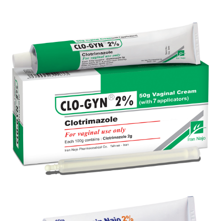
شیاف واژینال کلوژین ® 100 (کلوتریمازول)
بزرگنمایی
توضیحات بیشتر