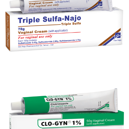
کرم واژینال کلیندامایسین - ناژو 2%
بزرگنمایی
توضیحات بیشتر
کرم واژینال تریپل سولفا - ناژو
بزرگنمایی
توضیحات بیشتر