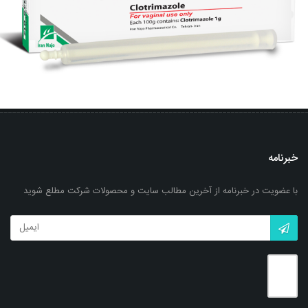
خبرنامه
با عضویت در خبرنامه از آخرین مطالب سایت و محصولات شرکت مطلع شوید
کرم واژینال کلوژین ® 1% (کلوتریمازول)
بزرگنمایی
توضیحات بیشتر