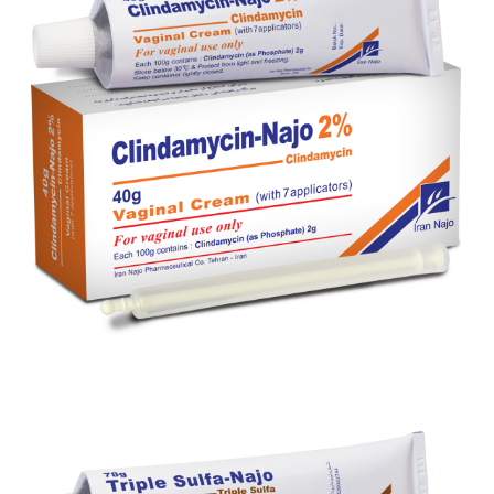
کرم واژینال کلوژین ® 2% (کلوتریمازول)
بزرگنمایی
توضیحات بیشتر