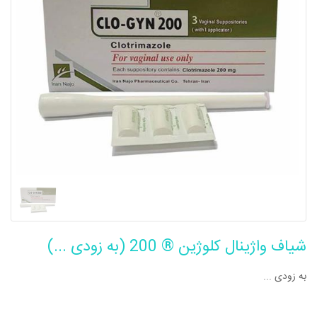
شیاف واژینال کلوژین ® 200 (به زودی ...)
به زودی ...