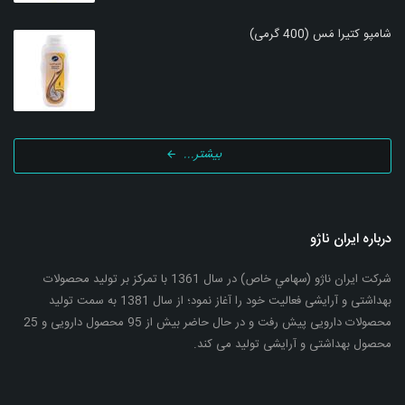
شامپو کتیرا مَس (400 گرمی)
بیشتر...
درباره ایران ناژو
شرکت ایران ناژو (سهامي خاص) در سال 1361 با تمرکز بر تولید محصولات
بهداشتی و آرایشی فعالیت خود را آغاز نمود؛ از سال 1381 به سمت تولید
محصولات دارویی پیش رفت و در حال حاضر بیش از 95 محصول دارویی و 25
محصول بهداشتی و آرایشی تولید می کند.