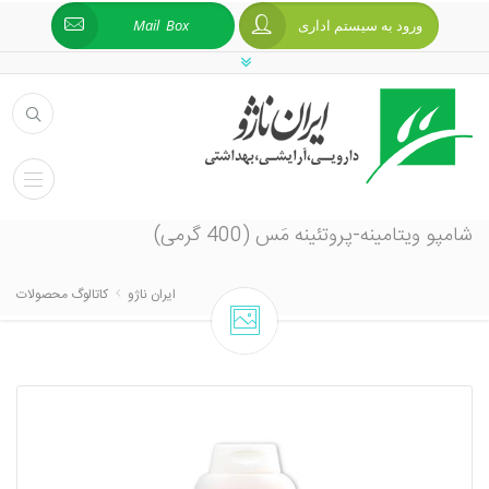
ورود به سیستم اداری
Mail Box
شامپو ویتامینه-پروتئینه مَس (400 گرمی)
ایران ناژو
کاتالوگ محصولات