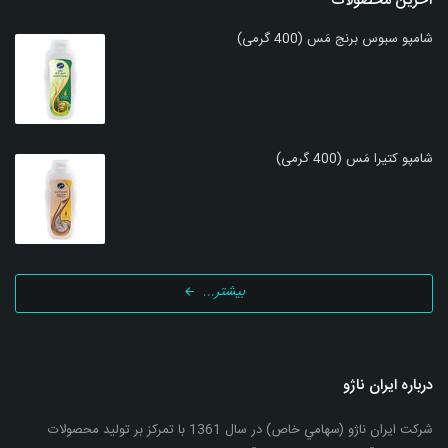
آخرین محصولات
شامپو سبوس برنج مَس (400 گرمی)
شامپو کتیرا مَس (400 گرمی)
بیشتر...
درباره ایران ناژو
شرکت ایران ناژو (سهامي خاص) در سال 1361 با تمرکز بر تولید محصولات