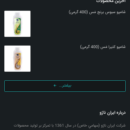
آخرین محصولات
شامپو سبوس برنج مَس (400 گرمی)
شامپو کتیرا مَس (400 گرمی)
بیشتر...
درباره ایران ناژو
شرکت ایران ناژو (سهامي خاص) در سال 1361 با تمرکز بر تولید محصولات