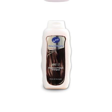
شامپو کتیرا مَس (400 گرمی)
بزرگنمایی
توضیحات بیشتر