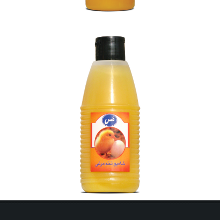
شامپو تخم مرغی مَس (800 گرمی)
بزرگنمایی
توضیحات بیشتر