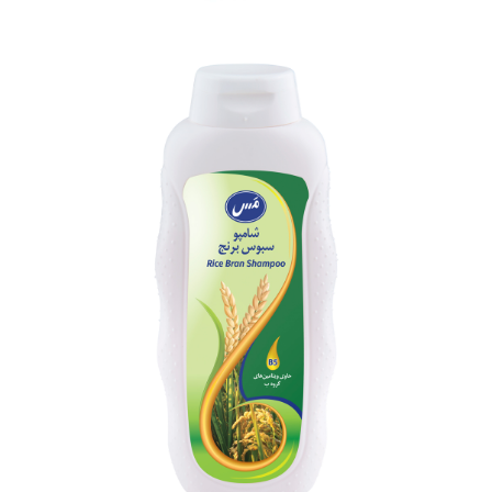
شامپو کودک مَس (300 گرمی)
بزرگنمایی
توضیحات بیشتر