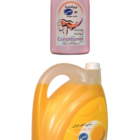
بزرگنمایی
توضیحات بیشتر
نرم کننده ویتامینه-پروتئینه موی سر مَس (200 گرمی)
بزرگنمایی
توضیحات بیشتر