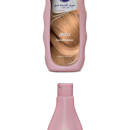
شامپو دوقلو مَس (400 گرمی)
بزرگنمایی
توضیحات بیشتر
نرم کننده ویتامینه-پروتئینه موی سر مَس (400 گرمی)