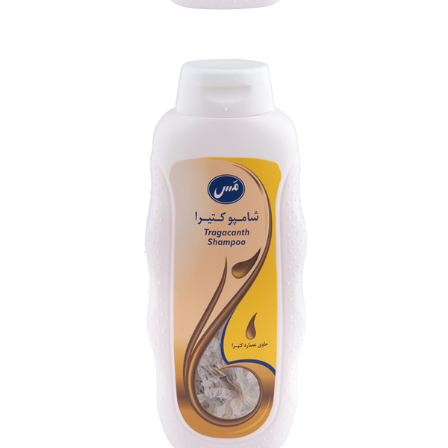
شامپو سبوس برنج مَس (400 گرمی)
بزرگنمایی
توضیحات بیشتر