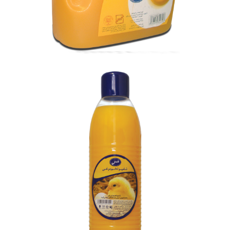
شامپو تخم مرغی مَس (4 کیلوگرمی)
بزرگنمایی
توضیحات بیشتر