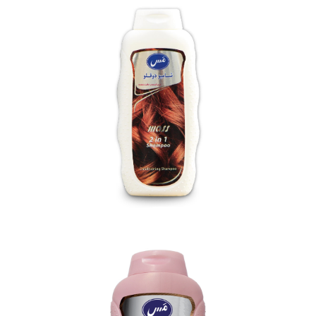
شامپو ویتامینه-پروتئینه مَس (400 گرمی)
بزرگنمایی
توضیحات بیشتر