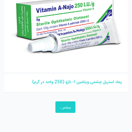
پماد استریل چشمی ویتامین آ- ناژو (250 واحد در گرم)
بیشتر...