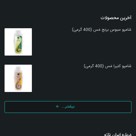
آخرین محصولات
شامپو سبوس برنج مَس (400 گرمی)
شامپو کتیرا مَس (400 گرمی)
بیشتر...
درباره ایران ناژو