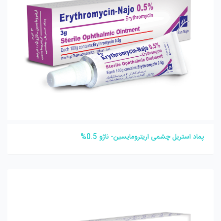
پماد استریل چشمی اریترومایسین- ناژو 0.5%