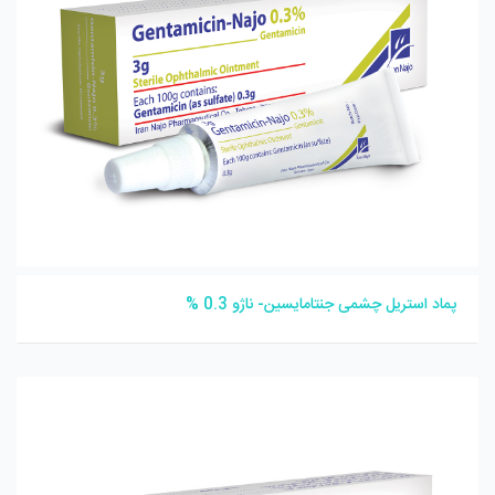
پماد استریل چشمی جنتامایسین- ناژو 0.3 %