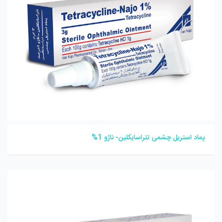
پماد استریل چشمی تتراسایکلین- ناژو 1%