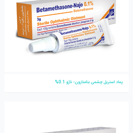
پماد استریل چشمی بتامتازون- ناژو 0.1%