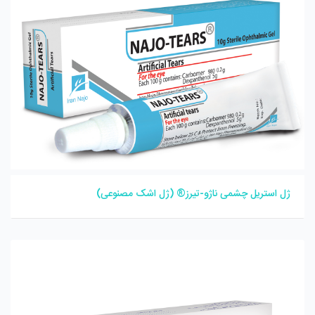
ژل استریل چشمی ناژو-تیرز® (ژل اشک مصنوعی)