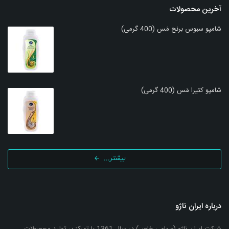
آخرین محصولات
شامپو سبوس برنج مَس (400 گرمی)
شامپو کتیرا مَس (400 گرمی)
بیشتر...
درباره ایران ناژو
شرکت ایران ناژو (سهامي خاص) در سال 1361 با تمرکز بر تولید محصولات