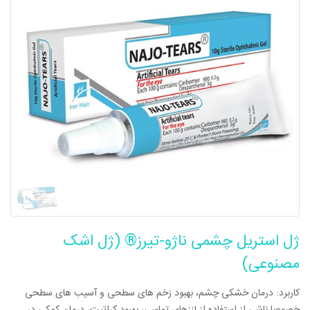
ژل استریل چشمی ناژو-تیرز® (ژل اشک
مصنوعی)
کاربرد: درمان خشکی چشم، بهبود زخم های سطحی و آسیب های سطحی
خصوصا ناشی از استفاده از لنزهای تماسی، بهبود کراتیت، درمان کمکی در