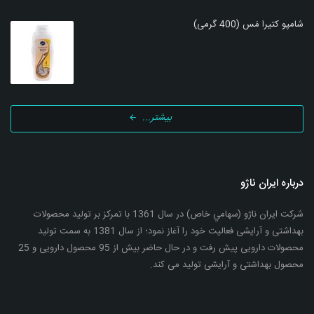
شامپو کتیرا مَس (400 گرمی)
بیشتر...
درباره ایران ناژو
شرکت ایران ناژو (سهامي خاص) در سال 1361 با تمرکز بر تولید محصولات
بهداشتی و آرایشی فعالیت خود را آغاز نمود؛ از سال 1381 به سمت تولید
محصولات دارویی پیش رفت و در حال حاضر بیش از 95 محصول دارویی و 25
محصول بهداشتی و آرایشی تولید می کند.