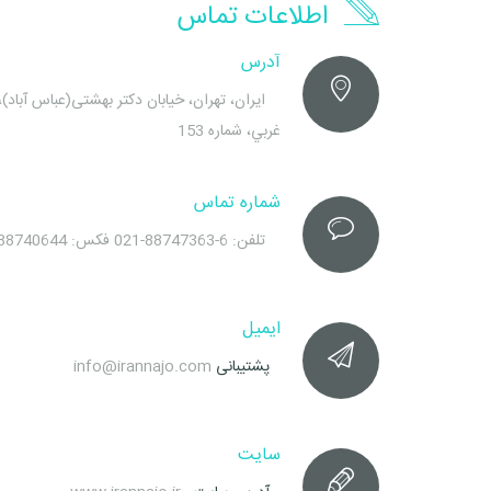
اطلاعات تماس
آدرس
ايران، تهران، خيابان دکتر بهشتی(عباس آباد)،
غربي، شماره 153
شماره تماس
تلفن: 6-88747363-021 فکس: 88740644-021
ایمیل
پشتیبانی
info@irannajo.com
سایت