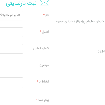
ثبت نارضایتی
نام
*
 خيابان صابونچي(مهناز)، خيابان هويزه
ایمیل
*
شماره تماس
موضوع
ارتباط با
*
پیام شما
*