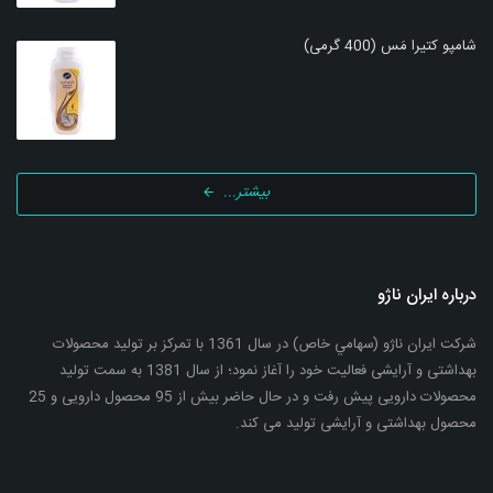
شامپو کتیرا مَس (400 گرمی)
بیشتر...
درباره ایران ناژو
شرکت ایران ناژو (سهامي خاص) در سال 1361 با تمرکز بر تولید محصولات
بهداشتی و آرایشی فعالیت خود را آغاز نمود؛ از سال 1381 به سمت تولید
محصولات دارویی پیش رفت و در حال حاضر بیش از 95 محصول دارویی و 25
محصول بهداشتی و آرایشی تولید می کند.