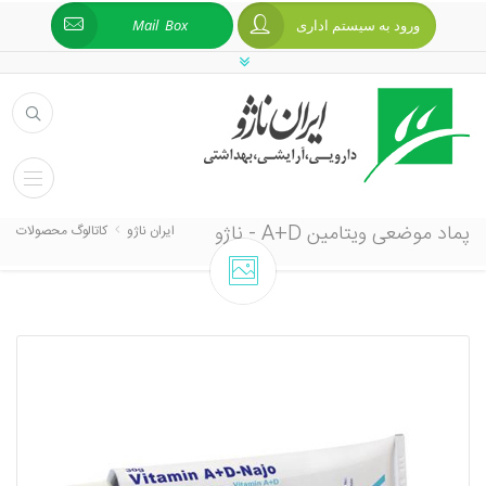
ورود به سیستم اداری
Mail Box
پماد موضعی ویتامین A+D - ناژو
ایران ناژو
کاتالوگ محصولات