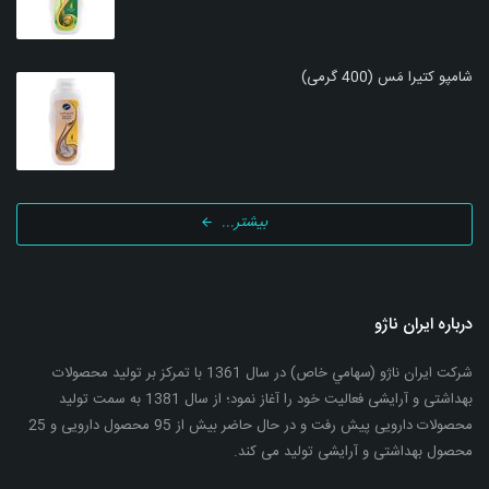
شامپو کتیرا مَس (400 گرمی)
بیشتر...
درباره ایران ناژو
شرکت ایران ناژو (سهامي خاص) در سال 1361 با تمرکز بر تولید محصولات
بهداشتی و آرایشی فعالیت خود را آغاز نمود؛ از سال 1381 به سمت تولید
محصولات دارویی پیش رفت و در حال حاضر بیش از 95 محصول دارویی و 25
محصول بهداشتی و آرایشی تولید می کند.