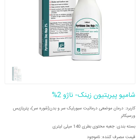
شامپو پیریتیون زینک- ناژو 2%
کاربرد: درمان موضعی درماتیت سبورئیک سر و بدن(شوره سر)، پتريازيس
ورسيكالر
بسته بندی: جعبه محتوی بطری 140 میلی لیتری
قیمت مصرف کننده: ناموجود