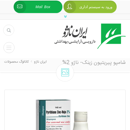
ورود به سیستم اداری
Mail Box
شامپو پیریتیون زینک- ناژو 2%
ایران ناژو
کاتالوگ محصولات