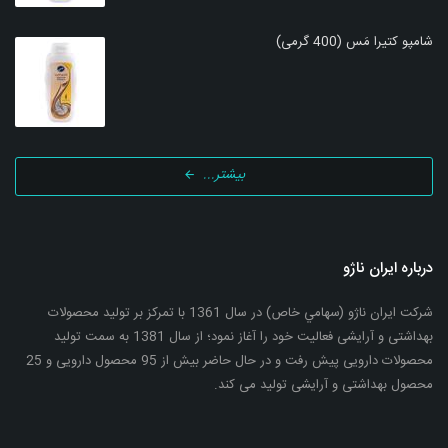
شامپو کتیرا مَس (400 گرمی)
بیشتر...
درباره ایران ناژو
شرکت ایران ناژو (سهامي خاص) در سال 1361 با تمرکز بر تولید محصولات
بهداشتی و آرایشی فعالیت خود را آغاز نمود؛ از سال 1381 به سمت تولید
محصولات دارویی پیش رفت و در حال حاضر بیش از 95 محصول دارویی و 25
محصول بهداشتی و آرایشی تولید می کند.