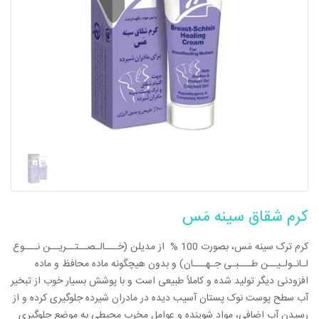
کرم شقاق سینه مَس
کرم ترک سینه مَس، بصورت 100 % از مدیلن (خـــالـصــتــریــن نـــوع
لـانـولـیــن طـــبـی جـهـــان) و بدون هیچگونه ماده محافظ و ماده
افزودنی دیگر تولید شده و کاملاً طبیعی است و با پوشش بسیار خوب از تبخیر
آب سطح پوست نوک پستان آسیب دیده در مادران شیرده جلوگیری کرده و از
رسیدن آب اضافی، مواد شوینده و عوامل مخرب محیطی به موضع جلوگیری