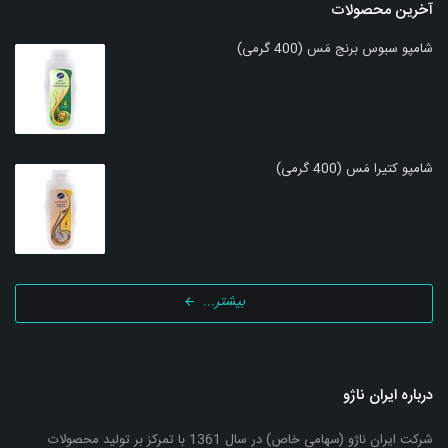
آخرین محصولات
شامپو سبوس برنج مَس (400 گرمی)
شامپو کتیرا مَس (400 گرمی)
بیشتر...
درباره ایران ناژو
شرکت ایران ناژو (سهامي خاص) در سال 1361 با تمرکز بر تولید محصولات