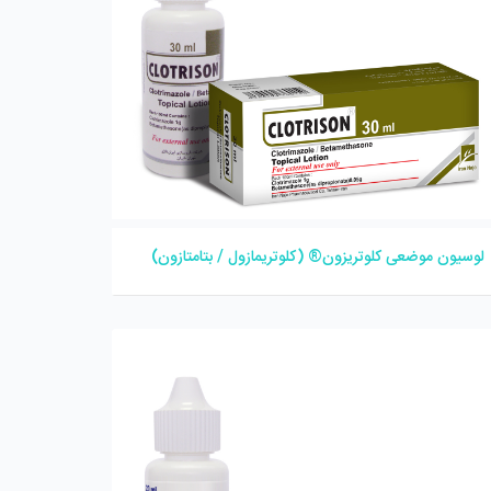
لوسیون موضعی کلوتریزون® (کلوتریمازول / بتامتازون)