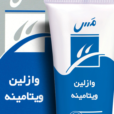
وازلین ویتامینه مَس (110 گرمی)
بزرگنمایی
توضیحات بیشتر