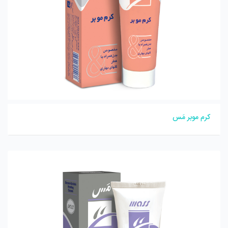
کرم موبر مَس