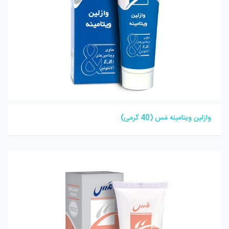
وازلین ویتامینه مَس (40 گرمی)