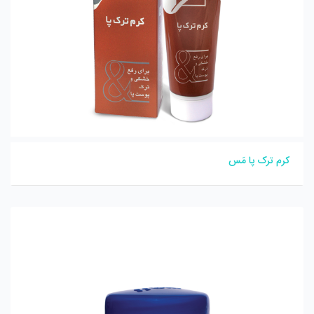
کرم ترک پا مَس