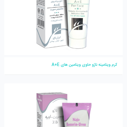
کرم ویتامینه ناژو حاوی ویتامین های A+E