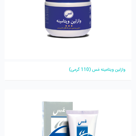
وازلین ویتامینه مَس (110 گرمی)