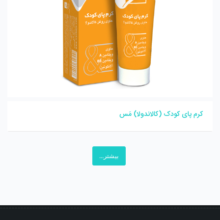
کرم پای کودک (کالاندولا) مَس
بیشتر...