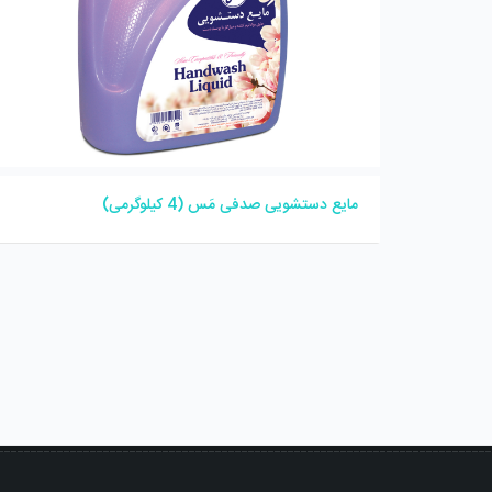
مایع دستشویی صدفی مَس (4 کیلوگرمی)